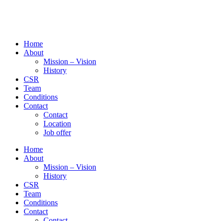
Home
About
Mission – Vision
History
CSR
Team
Conditions
Contact
Contact
Location
Job offer
Home
About
Mission – Vision
History
CSR
Team
Conditions
Contact
Contact