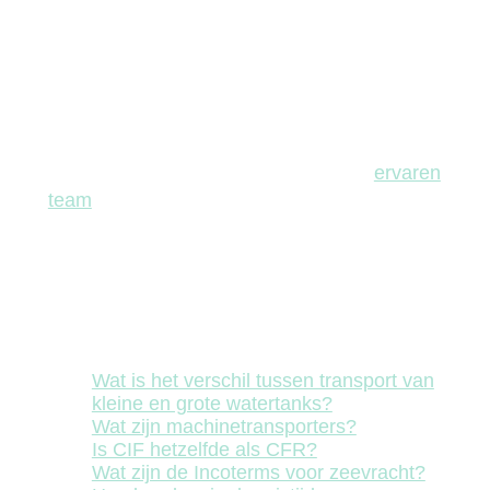
internationale normen zoals de CTU-
code.
Dagelijkse opvolging en proactieve
communicatie bij elke bottleneck
onderweg.
Als familiebedrijf met een uitgebreid
internationaal partnernetwerk en een
ervaren
team
van specialisten zorgt Boschmans
Steinacher ervoor dat uw lading veilig,
efficiënt en zorgeloos op bestemming
geraakt.
Related Articles
Wat is het verschil tussen transport van
kleine en grote watertanks?
Wat zijn machinetransporters?
Is CIF hetzelfde als CFR?
Wat zijn de Incoterms voor zeevracht?