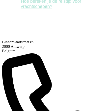
Hoe bereken je de reistijd voor
vrachtschepen?
This content was generated with the help of
AI — it may contain mistakes
Binnenvaartstraat 85
2000 Antwerp
Belgium